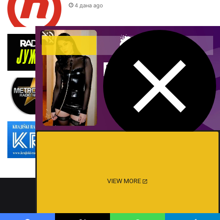
4 дана ago
Radio S Južni
1 седмица ago
Metropolis Radio
1 седмица ago
Krajiški Radio Dubica
2 седмице ago
VIEW MORE
Blogarama - Blog Directory