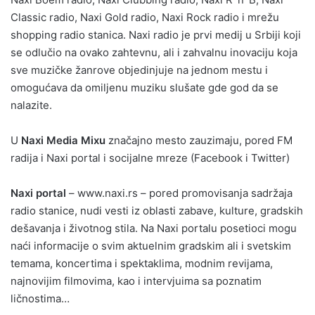
Classic radio, Naxi Gold radio, Naxi Rock radio i mrežu
shopping radio stanica. Naxi radio je prvi medij u Srbiji koji
se odlučio na ovako zahtevnu, ali i zahvalnu inovaciju koja
sve muzičke žanrove objedinjuje na jednom mestu i
omogućava da omiljenu muziku slušate gde god da se
nalazite.
U
Naxi Media Mixu
značajno mesto zauzimaju, pored FM
radija i Naxi portal i socijalne mreze (Facebook i Twitter)
Naxi portal
– www.naxi.rs – pored promovisanja sadržaja
radio stanice, nudi vesti iz oblasti zabave, kulture, gradskih
dešavanja i životnog stila. Na Naxi portalu posetioci mogu
naći informacije o svim aktuelnim gradskim ali i svetskim
temama, koncertima i spektaklima, modnim revijama,
najnovijim filmovima, kao i intervjuima sa poznatim
ličnostima…