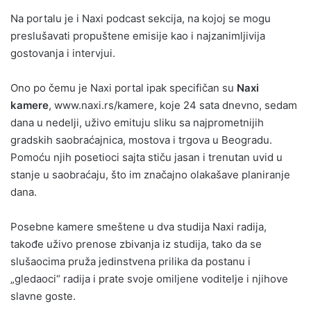
Na portalu je i Naxi podcast sekcija, na kojoj se mogu
preslušavati propuštene emisije kao i najzanimljivija
gostovanja i intervjui.
Ono po čemu je Naxi portal ipak specifičan su
Naxi
kamere
, www.naxi.rs/kamere, koje 24 sata dnevno, sedam
dana u nedelji, uživo emituju sliku sa najprometnijih
gradskih saobraćajnica, mostova i trgova u Beogradu.
Pomoću njih posetioci sajta stiču jasan i trenutan uvid u
stanje u saobraćaju, što im značajno olakašave planiranje
dana.
Posebne kamere smeštene u dva studija Naxi radija,
takođe uživo prenose zbivanja iz studija, tako da se
slušaocima pruža jedinstvena prilika da postanu i
„gledaoci“ radija i prate svoje omiljene voditelje i njihove
slavne goste.