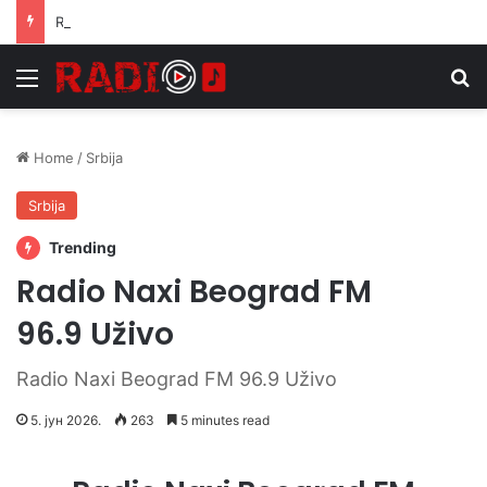
Radio S Južni
Menu
Se
Home
/
Srbija
Srbija
Trending
Radio Naxi Beograd FM
96.9 Uživo
Radio Naxi Beograd FM 96.9 Uživo
5. јун 2026.
263
5 minutes read