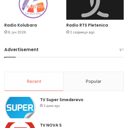
Radio Kolubara
Radio RTS Pletenica
8. јун 2026.
2 седмице ago
Advertisement
Recent
Popular
TV Super Smederevo
3 дана ago
TV NOVA S