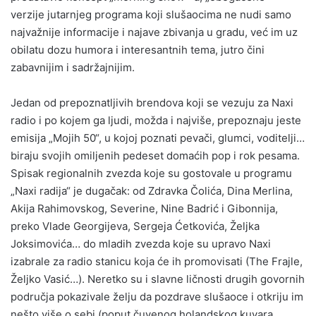
verzije jutarnjeg programa koji slušaocima ne nudi samo
najvažnije informacije i najave zbivanja u gradu, već im uz
obilatu dozu humora i interesantnih tema, jutro čini
zabavnijim i sadržajnijim.
Jedan od prepoznatljivih brendova koji se vezuju za Naxi
radio i po kojem ga ljudi, možda i najviše, prepoznaju jeste
emisija „Mojih 50“, u kojoj poznati pevači, glumci, voditelji…
biraju svojih omiljenih pedeset domaćih pop i rok pesama.
Spisak regionalnih zvezda koje su gostovale u programu
„Naxi radija“ je dugačak: od Zdravka Čolića, Dina Merlina,
Akija Rahimovskog, Severine, Nine Badrić i Gibonnija,
preko Vlade Georgijeva, Sergeja Ćetkovića, Željka
Joksimovića… do mladih zvezda koje su upravo Naxi
izabrale za radio stanicu koja će ih promovisati (The Frajle,
Željko Vasić…). Neretko su i slavne ličnosti drugih govornih
područja pokazivale želju da pozdrave slušaoce i otkriju im
nešto više o sebi (poput čuvenog holandskog kuvara