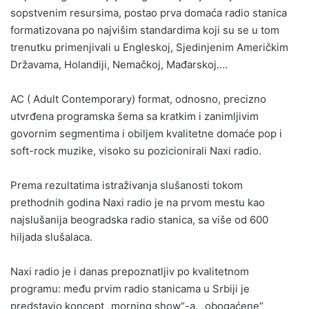
sopstvenim resursima, postao prva domaća radio stanica
formatizovana po najvišim standardima koji su se u tom
trenutku primenjivali u Engleskoj, Sjedinjenim Američkim
Državama, Holandiji, Nemačkoj, Mađarskoj….
AC ( Adult Contemporary) format, odnosno, precizno
utvrđena programska šema sa kratkim i zanimljivim
govornim segmentima i obiljem kvalitetne domaće pop i
soft-rock muzike, visoko su pozicionirali Naxi radio.
Prema rezultatima istraživanja slušanosti tokom
prethodnih godina Naxi radio je na prvom mestu kao
najslušanija beogradska radio stanica, sa više od 600
hiljada slušalaca.
Naxi radio je i danas prepoznatljiv po kvalitetnom
programu: među prvim radio stanicama u Srbiji je
predstavio koncept „morning show“-a, „obogaćene“