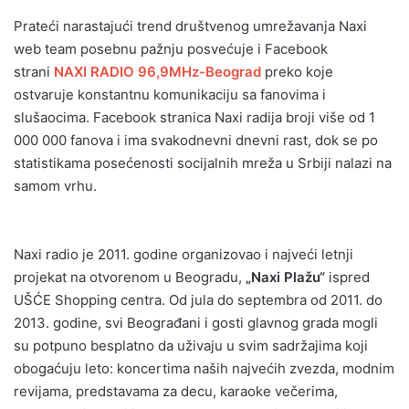
Prateći narastajući trend društvenog umrežavanja Naxi
web team posebnu pažnju posvećuje i Facebook
strani
NAXI RADIO 96,9MHz-Beograd
preko koje
ostvaruje konstantnu komunikaciju sa fanovima i
slušaocima. Facebook stranica Naxi radija broji više od 1
000 000 fanova i ima svakodnevni dnevni rast, dok se po
statistikama posećenosti socijalnih mreža u Srbiji nalazi na
samom vrhu.
Naxi radio je 2011. godine organizovao i najveći letnji
projekat na otvorenom u Beogradu,
„Naxi Plažu“
ispred
UŠĆE Shopping centra. Od jula do septembra od 2011. do
2013. godine, svi Beograđani i gosti glavnog grada mogli
su potpuno besplatno da uživaju u svim sadržajima koji
obogaćuju leto: koncertima naših najvećih zvezda, modnim
revijama, predstavama za decu, karaoke večerima,