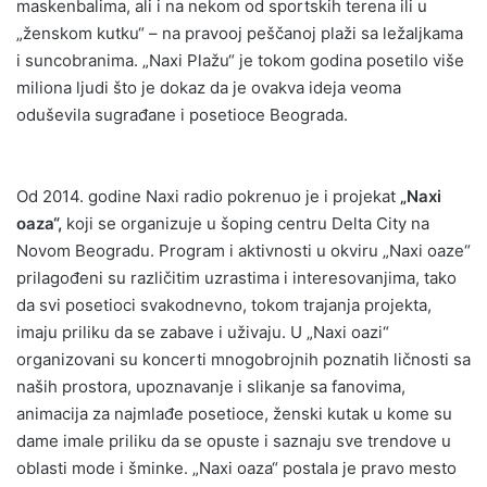
maskenbalima, ali i na nekom od sportskih terena ili u
„ženskom kutku“ – na pravooj peščanoj plaži sa ležaljkama
i suncobranima. „Naxi Plažu“ je tokom godina posetilo više
miliona ljudi što je dokaz da je ovakva ideja veoma
oduševila sugrađane i posetioce Beograda.
Od 2014. godine Naxi radio pokrenuo je i projekat
„Naxi
oaza“,
koji se organizuje u šoping centru Delta City na
Novom Beogradu. Program i aktivnosti u okviru „Naxi oaze“
prilagođeni su različitim uzrastima i interesovanjima, tako
da svi posetioci svakodnevno, tokom trajanja projekta,
imaju priliku da se zabave i uživaju. U „Naxi oazi“
organizovani su koncerti mnogobrojnih poznatih ličnosti sa
naših prostora, upoznavanje i slikanje sa fanovima,
animacija za najmlađe posetioce, ženski kutak u kome su
dame imale priliku da se opuste i saznaju sve trendove u
oblasti mode i šminke. „Naxi oaza“ postala je pravo mesto