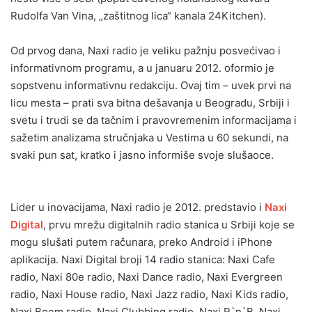
Rudolfa Van Vina, „zaštitnog lica“ kanala 24Kitchen).
Od prvog dana, Naxi radio je veliku pažnju posvećivao i
informativnom programu, a u januaru 2012. oformio je
sopstvenu informativnu redakciju. Ovaj tim – uvek prvi na
licu mesta – prati sva bitna dešavanja u Beogradu, Srbiji i
svetu i trudi se da tačnim i pravovremenim informacijama i
sažetim analizama stručnjaka u Vestima u 60 sekundi, na
svaki pun sat, kratko i jasno informiše svoje slušaoce.
Lider u inovacijama, Naxi radio je 2012. predstavio i
Naxi
Digital
, prvu mrežu digitalnih radio stanica u Srbiji koje se
mogu slušati putem računara, preko Android i iPhone
aplikacija. Naxi Digital broji 14 radio stanica: Naxi Cafe
radio, Naxi 80e radio, Naxi Dance radio, Naxi Evergreen
radio, Naxi House radio, Naxi Jazz radio, Naxi Kids radio,
Naxi Boem radio, Naxi Clubbing radio, Naxi R`n`B, Naxi