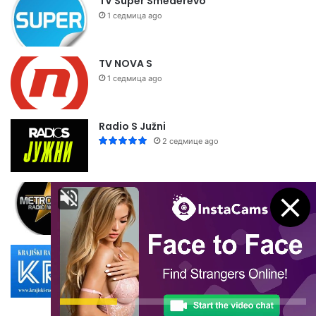
TV Super Smederevo
1 седмица ago
TV NOVA S
1 седмица ago
Radio S Južni
2 седмице ago
Metropolis Radio
2 седмице ago
Krajiški Radio Dubica
2 седмице ago