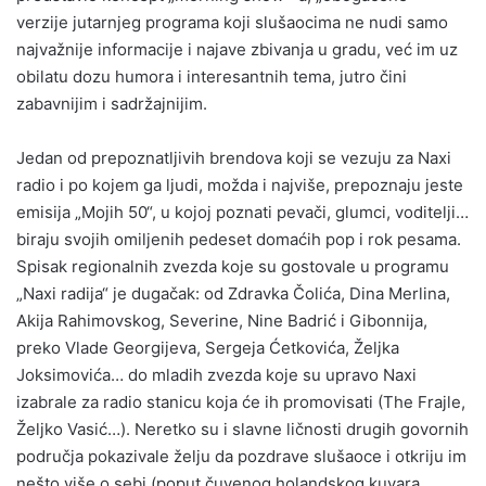
verzije jutarnjeg programa koji slušaocima ne nudi samo
najvažnije informacije i najave zbivanja u gradu, već im uz
obilatu dozu humora i interesantnih tema, jutro čini
zabavnijim i sadržajnijim.
Jedan od prepoznatljivih brendova koji se vezuju za Naxi
radio i po kojem ga ljudi, možda i najviše, prepoznaju jeste
emisija „Mojih 50“, u kojoj poznati pevači, glumci, voditelji…
biraju svojih omiljenih pedeset domaćih pop i rok pesama.
Spisak regionalnih zvezda koje su gostovale u programu
„Naxi radija“ je dugačak: od Zdravka Čolića, Dina Merlina,
Akija Rahimovskog, Severine, Nine Badrić i Gibonnija,
preko Vlade Georgijeva, Sergeja Ćetkovića, Željka
Joksimovića… do mladih zvezda koje su upravo Naxi
izabrale za radio stanicu koja će ih promovisati (The Frajle,
Željko Vasić…). Neretko su i slavne ličnosti drugih govornih
područja pokazivale želju da pozdrave slušaoce i otkriju im
nešto više o sebi (poput čuvenog holandskog kuvara