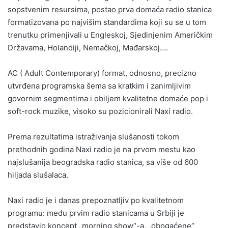
sopstvenim resursima, postao prva domaća radio stanica
formatizovana po najvišim standardima koji su se u tom
trenutku primenjivali u Engleskoj, Sjedinjenim Američkim
Državama, Holandiji, Nemačkoj, Mađarskoj….
AC ( Adult Contemporary) format, odnosno, precizno
utvrđena programska šema sa kratkim i zanimljivim
govornim segmentima i obiljem kvalitetne domaće pop i
soft-rock muzike, visoko su pozicionirali Naxi radio.
Prema rezultatima istraživanja slušanosti tokom
prethodnih godina Naxi radio je na prvom mestu kao
najslušanija beogradska radio stanica, sa više od 600
hiljada slušalaca.
Naxi radio je i danas prepoznatljiv po kvalitetnom
programu: među prvim radio stanicama u Srbiji je
predstavio koncept „morning show“-a, „obogaćene“