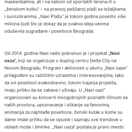
maskenbalima, ali i na nekom od sportskih terena ili u
„ženskom kutku“ – na pravooj peščanoj plaži sa ležaljkama
i suncobranima. „Naxi Plažu“ je tokom godina posetilo više
miliona ljudi što je dokaz da je ovakva ideja veoma
oduševila sugrađane i posetioce Beograda.
Od 2014. godine Naxi radio pokrenuo je i projekat
„Naxi
oaza“,
koji se organizuje u šoping centru Delta City na
Novom Beogradu. Program i aktivnosti u okviru „Naxi oaze“
prilagođeni su različitim uzrastima i interesovanjima, tako
da svi posetioci svakodnevno, tokom trajanja projekta,
imaju priliku da se zabave i uživaju. U „Naxi oazi“
organizovani su koncerti mnogobrojnih poznatih ličnosti sa
naših prostora, upoznavanje i slikanje sa fanovima,
animacija za najmlađe posetioce, ženski kutak u kome su
dame imale priliku da se opuste i saznaju sve trendove u
oblasti mode i šminke. „Naxi oaza“ postala je pravo mesto