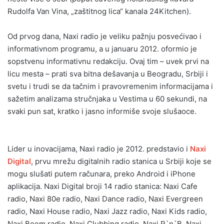
Rudolfa Van Vina, „zaštitnog lica“ kanala 24Kitchen).
Od prvog dana, Naxi radio je veliku pažnju posvećivao i
informativnom programu, a u januaru 2012. oformio je
sopstvenu informativnu redakciju. Ovaj tim – uvek prvi na
licu mesta – prati sva bitna dešavanja u Beogradu, Srbiji i
svetu i trudi se da tačnim i pravovremenim informacijama i
sažetim analizama stručnjaka u Vestima u 60 sekundi, na
svaki pun sat, kratko i jasno informiše svoje slušaoce.
Lider u inovacijama, Naxi radio je 2012. predstavio i
Naxi
Digital
, prvu mrežu digitalnih radio stanica u Srbiji koje se
mogu slušati putem računara, preko Android i iPhone
aplikacija. Naxi Digital broji 14 radio stanica: Naxi Cafe
radio, Naxi 80e radio, Naxi Dance radio, Naxi Evergreen
radio, Naxi House radio, Naxi Jazz radio, Naxi Kids radio,
Naxi Boem radio, Naxi Clubbing radio, Naxi R`n`B, Naxi