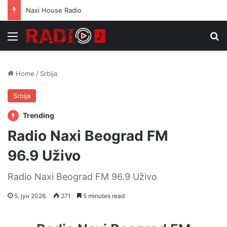
Naxi House Radio
Menu
Se
Home
/
Srbija
Srbija
Trending
Radio Naxi Beograd FM
96.9 Uživo
Radio Naxi Beograd FM 96.9 Uživo
5. јун 2026.
271
5 minutes read