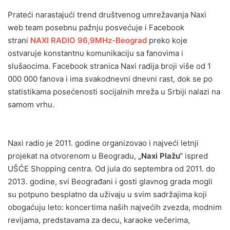
Prateći narastajući trend društvenog umrežavanja Naxi
web team posebnu pažnju posvećuje i Facebook
strani
NAXI RADIO 96,9MHz-Beograd
preko koje
ostvaruje konstantnu komunikaciju sa fanovima i
slušaocima. Facebook stranica Naxi radija broji više od 1
000 000 fanova i ima svakodnevni dnevni rast, dok se po
statistikama posećenosti socijalnih mreža u Srbiji nalazi na
samom vrhu.
Naxi radio je 2011. godine organizovao i najveći letnji
projekat na otvorenom u Beogradu,
„Naxi Plažu“
ispred
UŠĆE Shopping centra. Od jula do septembra od 2011. do
2013. godine, svi Beograđani i gosti glavnog grada mogli
su potpuno besplatno da uživaju u svim sadržajima koji
obogaćuju leto: koncertima naših najvećih zvezda, modnim
revijama, predstavama za decu, karaoke večerima,