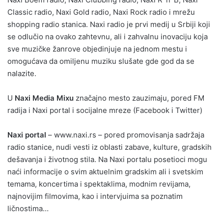
Classic radio, Naxi Gold radio, Naxi Rock radio i mrežu
shopping radio stanica. Naxi radio je prvi medij u Srbiji koji
se odlučio na ovako zahtevnu, ali i zahvalnu inovaciju koja
sve muzičke žanrove objedinjuje na jednom mestu i
omogućava da omiljenu muziku slušate gde god da se
nalazite.
U
Naxi Media Mixu
značajno mesto zauzimaju, pored FM
radija i Naxi portal i socijalne mreze (Facebook i Twitter)
Naxi portal
– www.naxi.rs – pored promovisanja sadržaja
radio stanice, nudi vesti iz oblasti zabave, kulture, gradskih
dešavanja i životnog stila. Na Naxi portalu posetioci mogu
naći informacije o svim aktuelnim gradskim ali i svetskim
temama, koncertima i spektaklima, modnim revijama,
najnovijim filmovima, kao i intervjuima sa poznatim
ličnostima…