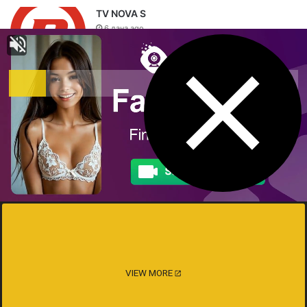
TV NOVA S
6 дана ago
Radio S Južni
1 седмица ago
Metropolis Radio
1 седмица ago
Krajiški Radio Dubica
2 седмице ago
VIEW MORE
Blogarama - Blog Directory