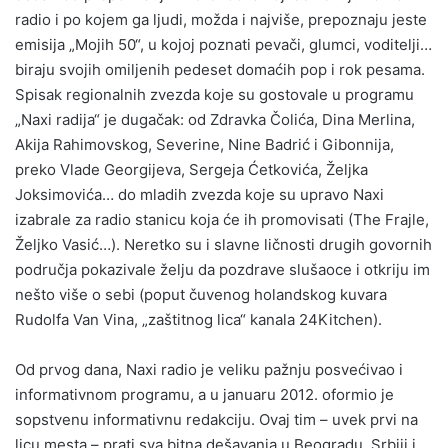
radio i po kojem ga ljudi, možda i najviše, prepoznaju jeste
emisija „Mojih 50“, u kojoj poznati pevači, glumci, voditelji…
biraju svojih omiljenih pedeset domaćih pop i rok pesama.
Spisak regionalnih zvezda koje su gostovale u programu
„Naxi radija“ je dugačak: od Zdravka Čolića, Dina Merlina,
Akija Rahimovskog, Severine, Nine Badrić i Gibonnija,
preko Vlade Georgijeva, Sergeja Ćetkovića, Željka
Joksimovića… do mladih zvezda koje su upravo Naxi
izabrale za radio stanicu koja će ih promovisati (The Frajle,
Željko Vasić…). Neretko su i slavne ličnosti drugih govornih
područja pokazivale želju da pozdrave slušaoce i otkriju im
nešto više o sebi (poput čuvenog holandskog kuvara
Rudolfa Van Vina, „zaštitnog lica“ kanala 24Kitchen).
Od prvog dana, Naxi radio je veliku pažnju posvećivao i
informativnom programu, a u januaru 2012. oformio je
sopstvenu informativnu redakciju. Ovaj tim – uvek prvi na
licu mesta – prati sva bitna dešavanja u Beogradu, Srbiji i