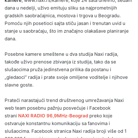
kamere
, www.naxi.rs/kamere, koje 24 sata dnevno, sedam
dana u nedelji, uživo emituju sliku sa najprometnijih
gradskih saobraćajnica, mostova i trgova u Beogradu.
Pomoću njih posetioci sajta stiču jasan i trenutan uvid u
stanje u saobraćaju, što im značajno olakašave planiranje
dana.
Posebne kamere smeštene u dva studija Naxi radija,
takođe uživo prenose zbivanja iz studija, tako da se
slušaocima pruža jedinstvena prilika da postanu i
„gledaoci“ radija i prate svoje omiljene voditelje i njihove
slavne goste.
Prateći narastajući trend društvenog umrežavanja Naxi
web team posebnu pažnju posvećuje i Facebook
strani
NAXI RADIO 96,9MHz-Beograd
preko koje
ostvaruje konstantnu komunikaciju sa fanovima i
slušaocima. Facebook stranica Naxi radija broji više od 1