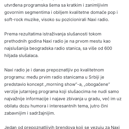
utvrđena programska šema sa kratkim i zanimljivim
govornim segmentima i obiljem kvalitetne domaće pop i
soft-rock muzike, visoko su pozicionirali Naxi radio.
Prema rezultatima istraživanja slušanosti tokom
prethodnih godina Naxi radio je na prvom mestu kao
najslušanija beogradska radio stanica, sa više od 600
hiljada slušalaca.
Naxi radio je i danas prepoznatljiv po kvalitetnom
programu: među prvim radio stanicama u Srbiji je
predstavio koncept „morning show“-a, „obogaćene“
verzije jutarnjeg programa koji slušaocima ne nudi samo
najvažnije informacije i najave zbivanja u gradu, već im uz
obilatu dozu humora i interesantnih tema, jutro čini
zabavnijim i sadržajnijim.
Jedan od prepoznatljivih brendova koji se vezuju za Naxi