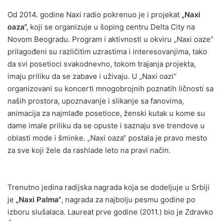
Od 2014. godine Naxi radio pokrenuo je i projekat
„Naxi
oaza“,
koji se organizuje u šoping centru Delta City na
Novom Beogradu. Program i aktivnosti u okviru „Naxi oaze“
prilagođeni su različitim uzrastima i interesovanjima, tako
da svi posetioci svakodnevno, tokom trajanja projekta,
imaju priliku da se zabave i uživaju. U „Naxi oazi“
organizovani su koncerti mnogobrojnih poznatih ličnosti sa
naših prostora, upoznavanje i slikanje sa fanovima,
animacija za najmlađe posetioce, ženski kutak u kome su
dame imale priliku da se opuste i saznaju sve trendove u
oblasti mode i šminke. „Naxi oaza“ postala je pravo mesto
za sve koji žele da rashlade leto na pravi način.
Trenutno jedina radijska nagrada koja se dodeljuje u Srbiji
je
„Naxi Palma“
, nagrada za najbolju pesmu godine po
izboru slušalaca. Laureat prve godine (2011.) bio je Zdravko