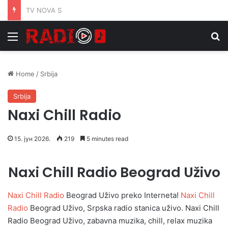
Radio S Južni
Menu
Se
Home
/
Srbija
Srbija
Naxi Chill Radio
15. јун 2026.
219
5 minutes read
Naxi Chill Radio Beograd Uživo
Naxi Chill Radio
Beograd Uživo preko Interneta!
Naxi Chill
Radio
Beograd Uživo, Srpska radio stanica uživo. Naxi Chill
Radio Beograd Uživo, zabavna muzika, chill, relax muzika