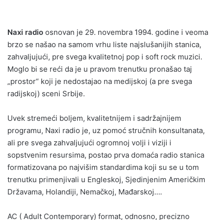
Naxi radio
osnovan je 29. novembra 1994. godine i veoma
brzo se našao na samom vrhu liste najslušanijih stanica,
zahvaljujući, pre svega kvalitetnoj pop i soft rock muzici.
Moglo bi se reći da je u pravom trenutku pronašao taj
„prostor“ koji je nedostajao na medijskoj (a pre svega
radijskoj) sceni Srbije.
Uvek stremeći boljem, kvalitetnijem i sadržajnijem
programu, Naxi radio je, uz pomoć stručnih konsultanata,
ali pre svega zahvaljujući ogromnoj volji i viziji i
sopstvenim resursima, postao prva domaća radio stanica
formatizovana po najvišim standardima koji su se u tom
trenutku primenjivali u Engleskoj, Sjedinjenim Američkim
Državama, Holandiji, Nemačkoj, Mađarskoj….
AC ( Adult Contemporary) format, odnosno, precizno