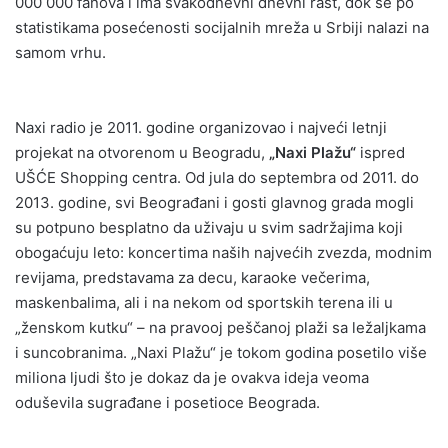
000 000 fanova i ima svakodnevni dnevni rast, dok se po
statistikama posećenosti socijalnih mreža u Srbiji nalazi na
samom vrhu.
Naxi radio je 2011. godine organizovao i najveći letnji
projekat na otvorenom u Beogradu,
„Naxi Plažu“
ispred
UŠĆE Shopping centra. Od jula do septembra od 2011. do
2013. godine, svi Beograđani i gosti glavnog grada mogli
su potpuno besplatno da uživaju u svim sadržajima koji
obogaćuju leto: koncertima naših najvećih zvezda, modnim
revijama, predstavama za decu, karaoke večerima,
maskenbalima, ali i na nekom od sportskih terena ili u
„ženskom kutku“ – na pravooj peščanoj plaži sa ležaljkama
i suncobranima. „Naxi Plažu“ je tokom godina posetilo više
miliona ljudi što je dokaz da je ovakva ideja veoma
oduševila sugrađane i posetioce Beograda.