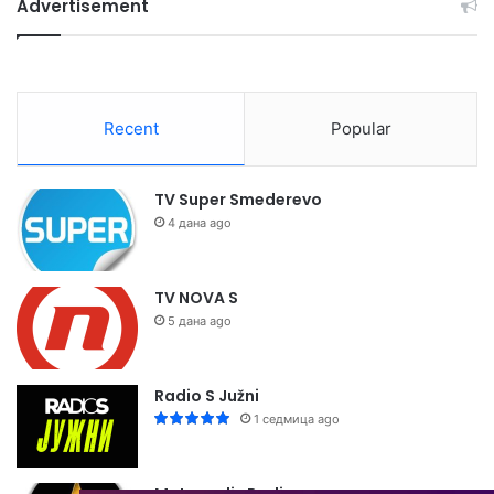
Advertisement
Recent
Popular
TV Super Smederevo
4 дана ago
TV NOVA S
5 дана ago
Radio S Južni
1 седмица ago
Metropolis Radio