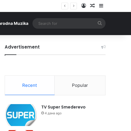
Log In
Random Article
Sidebar
Search
arodna Muzika
for
Advertisement
Recent
Popular
TV Super Smederevo
4 дана ago