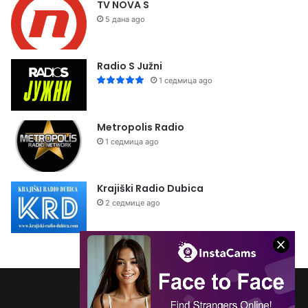
TV NOVA S
5 дана ago
Radio S Južni
1 седмица ago
Metropolis Radio
1 седмица ago
Krajiški Radio Dubica
2 седмице ago