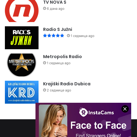
TV NOVA S
6 дана ago
Radio S Južni
1 седмица ago
Metropolis Radio
1 седмица ago
Krajiški Radio Dubica
2 седмице ago