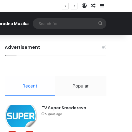
Log In
Random Article
Sidebar
Search
arodna Muzika
for
Advertisement
Recent
Popular
TV Super Smederevo
5 дана ago