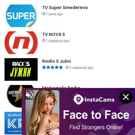
TV Super Smederevo
7 дана ago
TV NOVA S
1 седмица ago
Radio S Južni
2 седмице ago
Metropolis Radio
2 седмице ago
Krajiški Radio Dubica
2 седмице ago